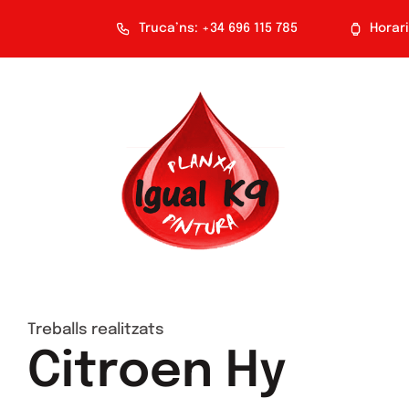
Saltar
Truca’ns: +34 696 115 785
Horari:
al
contenido
Treballs realitzats
Citroen Hy