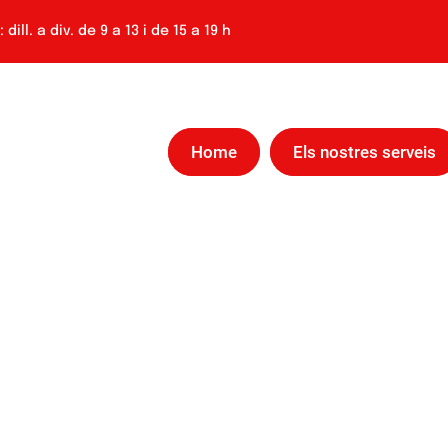
 dill. a div. de 9 a 13 i de 15 a 19 h
Home
Els nostres serveis